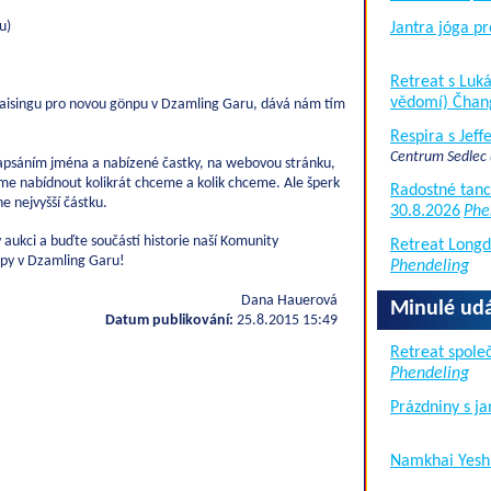
u)
Jantra jóga pr
Retreat s Lu
vědomí) Čhan
raisingu pro novou gönpu v Dzamling Garu, dává nám tím
Respira s Jef
Centrum Sedlec
apsáním jména a nabízené častky, na webovou stránku,
eme nabídnout kolikrát chceme a kolik chceme. Ale šperk
Radostné tanc
e nejvyšší částku.
30.8.2026
Phe
aukci a buďte součástí historie naší Komunity
Retreat Long
npy v Dzamling Garu!
Phendeling
Dana Hauerová
Minulé udá
Datum publikování:
25.8.2015 15:49
Retreat společ
Phendeling
Prázdniny s j
Namkhai Yesh