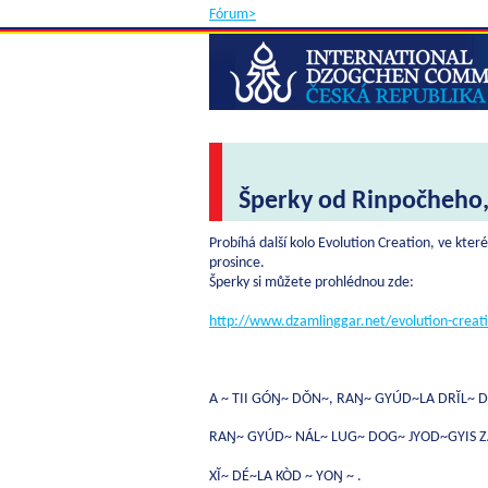
Fórum>
Šperky od Rinpočheho,
Probíhá další kolo Evolution Creation, ve kter
prosince.
Šperky si můžete prohlédnou zde:
http://www.dzamlinggar.net/evolution-creat
A ~ TII GÓŊ~ DǑN~, RAŊ~ GYÚD~LA DRĬL~ 
RAŊ~ GYÚD~ NÁL~ LUG~ DOG~ JYOD~GYIS 
XĬ~ DÉ~LA KÒD ~ YOŊ ~ .