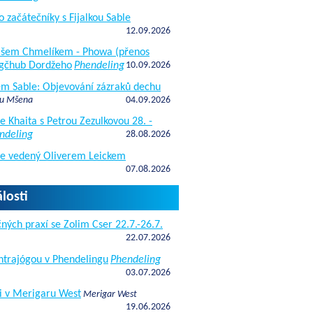
o začátečníky s Fijalkou Sable
12.09.2026
kášem Chmelíkem - Phowa (přenos
gčhub Dordžeho
Phendeling
10.09.2026
fem Sable: Objevování zázraků dechu
 u Mšena
04.09.2026
e Khaita s Petrou Zezulkovou 28. -
ndeling
28.08.2026
de vedený Oliverem Leickem
07.08.2026
losti
ných praxí se Zolim Cser 22.7.-26.7.
22.07.2026
antrajógou v Phendelingu
Phendeling
03.07.2026
i v Merigaru West
Merigar West
19.06.2026