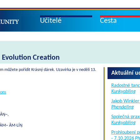
Učitelé
Cesta
 Evolution Creation
ém můžete pořídit Krásný dárek. Uzavírka je v neděli 13.
Aktuální u
Radostné tanc
Kunkyabling
ions
Jakob Winkler
Phendeling
DǍŊ~,
Společná prax
Kunkyabling
ZÀM~ ǍM-LÍŊ
Prohloubení p
- 7.10.2026
Ph