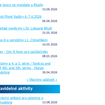
e tance na mandale a Khaity
13.06.2026
nů Písně Vadžry 6.-7.6.2026
06.06.2026
etské medicíny s Dr. Lobsang Bhuti
31.05.2026
ho A a semdziny s L. Chmelíkem
14.05.2026
žer - Om A Hum pro začátečníky
08.05.2026
jámy a 4. a 5. série / Yantras and
 4th. and 5th. series - Honza
deling
30.04.2026
» Všechny události »
ravidelné aktivity
rteční setkání pro zájemce o
kyabling
13.08.2026