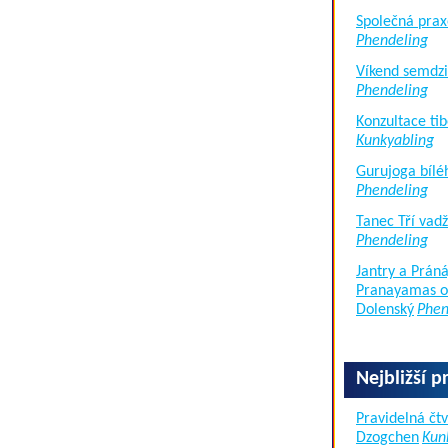
Společná prax
Phendeling
Víkend semdzi
Phendeling
Konzultace tib
Kunkyabling
Gurujoga bílé
Phendeling
Tanec Tří vad
Phendeling
Jantry a Práná
Pranayamas of
Dolenský
Phen
Nejbližší p
Pravidelná čtv
Dzogchen
Kun