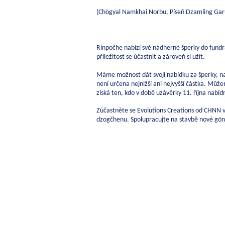
(Chögyal Namkhai Norbu, Píseň Dzamling Gar
Rinpočhe nabízí své nádherné šperky do fund
příležitost se účastnit a zároveň si užít.
Máme možnost dát svoji nabídku za šperky, n
není určena nejnižší ani nejvyšší částka. Můž
získá ten, kdo v době uzávěrky 11. října nabídn
Zúčastněte se Evolutions Creations od CHNN v 
dzogčhenu. Spolupracujte na stavbě nové gö