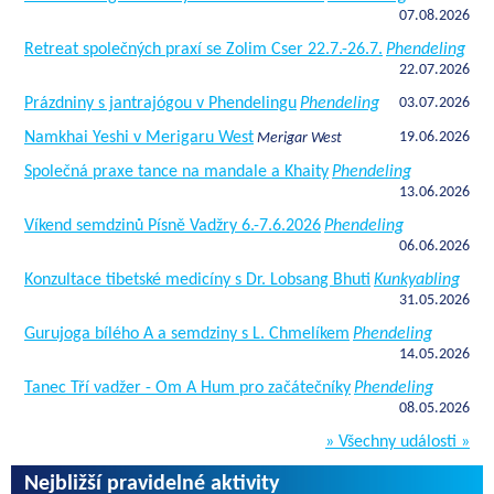
07.08.2026
Retreat společných praxí se Zolim Cser 22.7.-26.7.
Phendeling
22.07.2026
Prázdniny s jantrajógou v Phendelingu
Phendeling
03.07.2026
Namkhai Yeshi v Merigaru West
19.06.2026
Merigar West
Společná praxe tance na mandale a Khaity
Phendeling
13.06.2026
Víkend semdzinů Písně Vadžry 6.-7.6.2026
Phendeling
06.06.2026
Konzultace tibetské medicíny s Dr. Lobsang Bhuti
Kunkyabling
31.05.2026
Gurujoga bílého A a semdziny s L. Chmelíkem
Phendeling
14.05.2026
Tanec Tří vadžer - Om A Hum pro začátečníky
Phendeling
08.05.2026
» Všechny události »
Nejbližší pravidelné aktivity