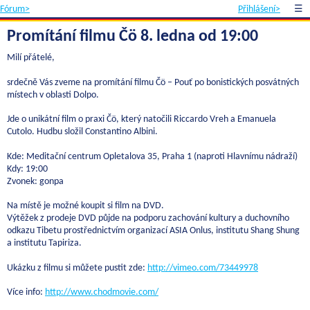
Fórum>
Přihlášení>
☰
Promítání filmu Čö 8. ledna od 19:00
Milí přátelé,
srdečně Vás zveme na promítání filmu Čö – Pouť po bonistických posvátných
místech v oblasti Dolpo.
Jde o unikátní film o praxi Čö, který natočili Riccardo Vreh a Emanuela
Cutolo. Hudbu složil Constantino Albini.
Kde: Meditační centrum Opletalova 35, Praha 1 (naproti Hlavnímu nádraží)
Kdy: 19:00
Zvonek: gonpa
Na místě je možné koupit si film na DVD.
Výtěžek z prodeje DVD půjde na podporu zachování kultury a duchovního
odkazu Tibetu prostřednictvím organizací ASIA Onlus, institutu Shang Shung
a institutu Tapiriza.
Ukázku z filmu si můžete pustit zde:
http://vimeo.com/73449978
Více info:
http://www.chodmovie.com/