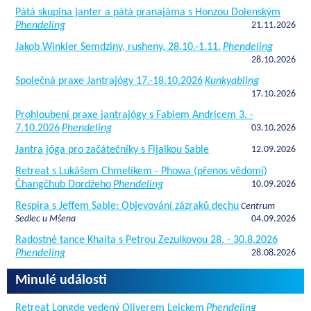
Pátá skupina janter a pátá pranajáma s Honzou Dolenským
Phendeling
21.11.2026
Jakob Winkler Semdziny, rusheny, 28.10.-1.11.
Phendeling
28.10.2026
Společná praxe Jantrajógy 17.-18.10.2026
Kunkyabling
17.10.2026
Prohloubení praxe jantrajógy s Fabiem Andricem 3. -
7.10.2026
Phendeling
03.10.2026
Jantra jóga pro začátečníky s Fijalkou Sable
12.09.2026
Retreat s Lukášem Chmelíkem - Phowa (přenos vědomí)
Čhangčhub Dordžeho
Phendeling
10.09.2026
Respira s Jeffem Sable: Objevování zázraků dechu
Centrum
Sedlec u Mšena
04.09.2026
Radostné tance Khaita s Petrou Zezulkovou 28. - 30.8.2026
Phendeling
28.08.2026
Minulé události
Retreat Longde vedený Oliverem Leickem
Phendeling