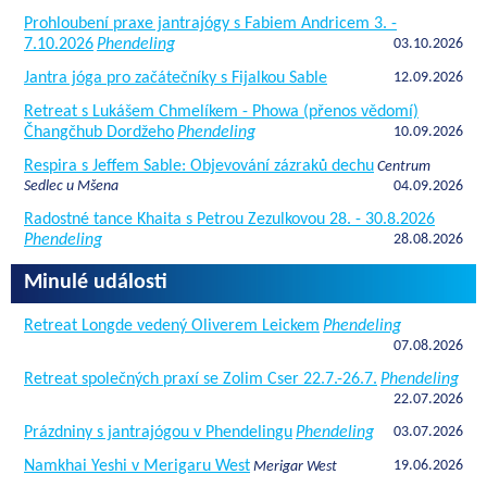
Prohloubení praxe jantrajógy s Fabiem Andricem 3. -
7.10.2026
Phendeling
03.10.2026
Jantra jóga pro začátečníky s Fijalkou Sable
12.09.2026
Retreat s Lukášem Chmelíkem - Phowa (přenos vědomí)
Čhangčhub Dordžeho
Phendeling
10.09.2026
Respira s Jeffem Sable: Objevování zázraků dechu
Centrum
Sedlec u Mšena
04.09.2026
Radostné tance Khaita s Petrou Zezulkovou 28. - 30.8.2026
Phendeling
28.08.2026
Minulé události
Retreat Longde vedený Oliverem Leickem
Phendeling
07.08.2026
Retreat společných praxí se Zolim Cser 22.7.-26.7.
Phendeling
22.07.2026
Prázdniny s jantrajógou v Phendelingu
Phendeling
03.07.2026
Namkhai Yeshi v Merigaru West
19.06.2026
Merigar West