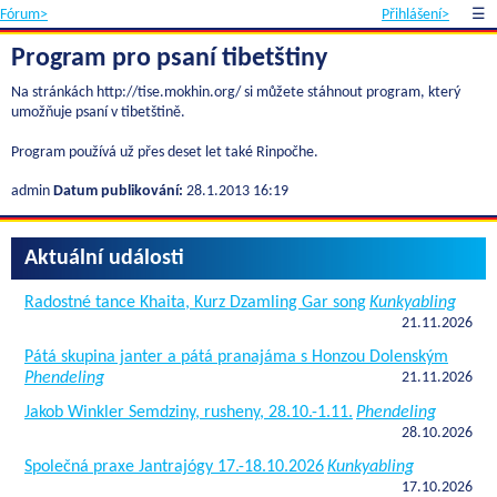
Fórum>
Přihlášení>
☰
Program pro psaní tibetštiny
Na stránkách http://tise.mokhin.org/ si můžete stáhnout program, který
umožňuje psaní v tibetštině.
Program používá už přes deset let také Rinpočhe.
admin
Datum publikování:
28.1.2013 16:19
Aktuální události
Radostné tance Khaita, Kurz Dzamling Gar song
Kunkyabling
21.11.2026
Pátá skupina janter a pátá pranajáma s Honzou Dolenským
Phendeling
21.11.2026
Jakob Winkler Semdziny, rusheny, 28.10.-1.11.
Phendeling
28.10.2026
Společná praxe Jantrajógy 17.-18.10.2026
Kunkyabling
17.10.2026