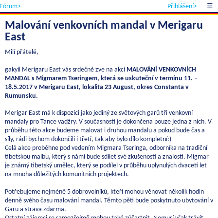
Fórum>
Přihlášení>
☰
Malování venkovních mandal v Merigaru
East
Milí přátelé,
gakyil Merigaru East vás srdečně zve na akci
MALOVÁNÍ VENKOVNÍCH
MANDAL s Migmarem Tseringem, která se uskuteční v termínu 11. –
18.5.2017 v Merigaru East, lokalita 23 August, okres Constanta v
Rumunsku.
Merigar East má k dispozici jako jediný ze světových garů tři venkovní
mandaly pro Tance vadžry. V současnosti je dokončena pouze jedna z nich. V
průběhu této akce budeme malovat i druhou mandalu a pokud bude čas a
síly, rádi bychom dokončili i třetí, tak aby bylo dílo kompletní:)
Celá akce proběhne pod vedením Migmara Tseringa, odborníka na tradiční
tibetskou malbu, který s námi bude sdílet své zkušenosti a znalosti. Migmar
je známý tibetský umělec, který se podílel v průběhu uplynulých dvaceti let
na mnoha důležitých komunitních projektech.
Potřebujeme nejméně 5 dobrovolníků, kteří mohou věnovat několik hodin
denně svého času malování mandal. Těmto pěti bude poskytnuto ubytování v
Garu a strava zdarma.