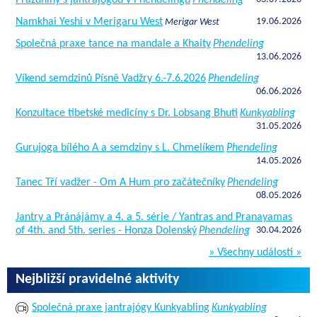
Namkhai Yeshi v Merigaru West
19.06.2026
Merigar West
Společná praxe tance na mandale a Khaity
Phendeling
13.06.2026
Víkend semdzinů Písně Vadžry 6.-7.6.2026
Phendeling
06.06.2026
Konzultace tibetské medicíny s Dr. Lobsang Bhuti
Kunkyabling
31.05.2026
Gurujoga bílého A a semdziny s L. Chmelíkem
Phendeling
14.05.2026
Tanec Tří vadžer - Om A Hum pro začátečníky
Phendeling
08.05.2026
Jantry a Pránájámy a 4. a 5. série / Yantras and Pranayamas
of 4th. and 5th. series - Honza Dolenský
Phendeling
30.04.2026
» Všechny události »
Nejbližší pravidelné aktivity
Společná praxe jantrajógy Kunkyabling
Kunkyabling