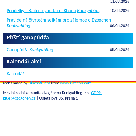
11.08.2026
Pondělky s Radostnými tanci Khaita
Kunkyabling
10.08.2026
Pravidelná čtvrteční setkání pro zájemce o Dzogchen
Kunkyabling
06.08.2026
Příští ganapúdža
Ganapúdža
Kunkyabling
08.08.2026
Kalendář akcí
Kalendář
Icons made by
DinosoftLabs
from
www.flaticon.com
Mezinárodní komunita dzogčhenu Kunkyabling, z.s.
GDPR
blue@dzogchen.cz
| Opletalova 35, Praha 1