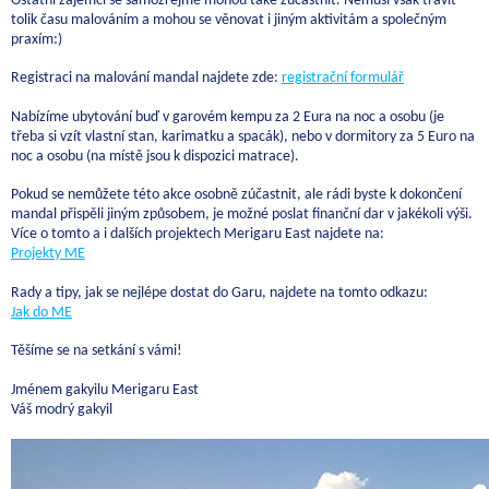
Ostatní zájemci se samozřejmě mohou také zúčastnit. Nemusí však trávit
tolik času malováním a mohou se věnovat i jiným aktivitám a společným
praxím:)
Registraci na malování mandal najdete zde:
registrační formulář
Nabízíme ubytování buď v garovém kempu za 2 Eura na noc a osobu (je
třeba si vzít vlastní stan, karimatku a spacák), nebo v dormitory za 5 Euro na
noc a osobu (na místě jsou k dispozici matrace).
Pokud se nemůžete této akce osobně zúčastnit, ale rádi byste k dokončení
mandal přispěli jiným způsobem, je možné poslat finanční dar v jakékoli výši.
Více o tomto a i dalších projektech Merigaru East najdete na:
Projekty ME
Rady a tipy, jak se nejlépe dostat do Garu, najdete na tomto odkazu:
Jak do ME
Těšíme se na setkání s vámi!
Jménem gakyilu Merigaru East
Váš modrý gakyil