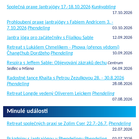
Společná praxe Jantrajógy 17.-18.10.2026
Kunkyabling
17.10.2026
Prohloubení praxe jantrajógy s Fabiem Andricem 3. -
7.10.2026
Phendeling
03.10.2026
Jantra jóga pro začátečníky s Fijalkou Sable
12.09.2026
Retreat s Lukášem Chmelíkem - Phowa (přenos vědomí)
Čhangčhub Dordžeho
Phendeling
10.09.2026
Respira s Jeffem Sable: Objevování zázraků dechu
Centrum
Sedlec u Mšena
04.09.2026
Radostné tance Khaita s Petrou Zezulkovou 28. - 30.8.2026
Phendeling
28.08.2026
Retreat Longde vedený Oliverem Leickem
Phendeling
07.08.2026
Minulé události
Retreat společných praxí se Zolim Cser 22.7.-26.7.
Phendeling
22.07.2026
Prázdniny s jantrajógou v Phendelingu
Phendeling
03.07.2026