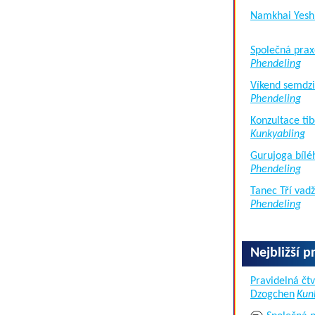
Namkhai Yesh
Společná prax
Phendeling
Víkend semdzi
Phendeling
Konzultace tib
Kunkyabling
Gurujoga bílé
Phendeling
Tanec Tří vad
Phendeling
Nejbližší p
Pravidelná čtv
Dzogchen
Kun