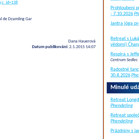
p;c_id=138
Prohloubení p
- 7.10.2026
Ph
l de Dzamling Gar
Jantra jóga pr
Retreat s Lu
Dana Hauerová
vědomí) Čhan
Datum publikování:
2.1.2015 14:07
Respira s Jef
Centrum Sedlec
Radostné tanc
30.8.2026
Phe
Minulé udá
Retreat Long
Phendeling
Retreat společ
Phendeling
Prázdniny s j