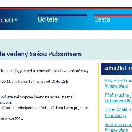
Učitelé
Cesta
ife vedený Sašou Pubantsem
Aktuální u
tace atijógy, aspektu chování a plodu ze Vzácné vázy.
Radostné tanc
 do 11 am (Tenerife), u nás od 10 do 12 h
Kunkyabling
Pátá skupina 
ě pošlete své skypové jméno na adresu na mail:
Dolenským
Ph
il.com.
 uživatele -mindgem- a před začátkem kurzu přijmete
Jakob Winkler
Phendeling
vné praxe SMS.
Společná prax
Kunkyabling