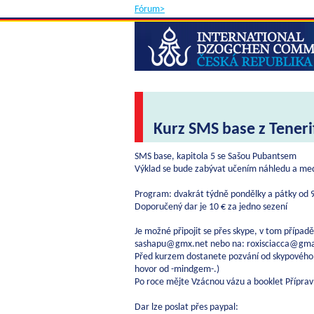
Fórum>
Kurz SMS base z Tener
SMS base, kapitola 5 se Sašou Pubantsem
Výklad se bude zabývat učením náhledu a medi
Program: dvakrát týdně pondělky a pátky od 9
Doporučený dar je 10 € za jedno sezení
Je možné připojit se přes skype, v tom případ
sashapu@gmx.net nebo na: roxisciacca@gma
Před kurzem dostanete pozvání od skypového
hovor od -mindgem-.)
Po roce mějte Vzácnou vázu a booklet Přípra
Dar lze poslat přes paypal: