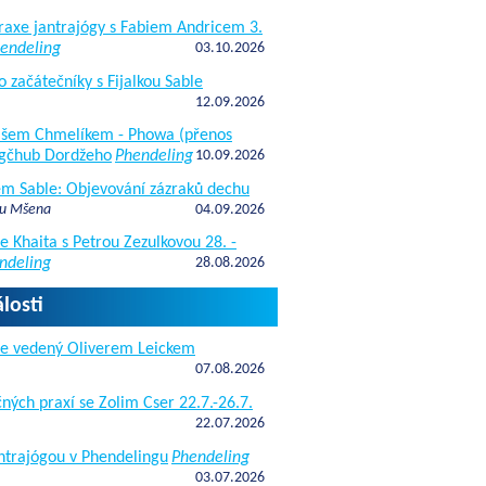
raxe jantrajógy s Fabiem Andricem 3.
endeling
03.10.2026
o začátečníky s Fijalkou Sable
12.09.2026
kášem Chmelíkem - Phowa (přenos
gčhub Dordžeho
Phendeling
10.09.2026
fem Sable: Objevování zázraků dechu
 u Mšena
04.09.2026
e Khaita s Petrou Zezulkovou 28. -
ndeling
28.08.2026
losti
de vedený Oliverem Leickem
07.08.2026
ných praxí se Zolim Cser 22.7.-26.7.
22.07.2026
antrajógou v Phendelingu
Phendeling
03.07.2026