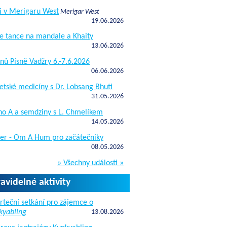
i v Merigaru West
Merigar West
19.06.2026
e tance na mandale a Khaity
13.06.2026
nů Písně Vadžry 6.-7.6.2026
06.06.2026
etské medicíny s Dr. Lobsang Bhuti
31.05.2026
ho A a semdziny s L. Chmelíkem
14.05.2026
žer - Om A Hum pro začátečníky
08.05.2026
» Všechny události »
ravidelné aktivity
rteční setkání pro zájemce o
kyabling
13.08.2026