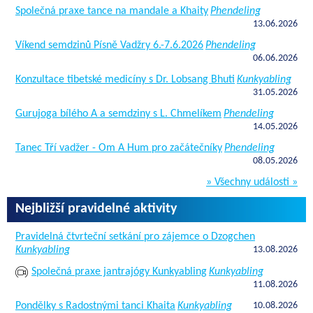
Společná praxe tance na mandale a Khaity
Phendeling
13.06.2026
Víkend semdzinů Písně Vadžry 6.-7.6.2026
Phendeling
06.06.2026
Konzultace tibetské medicíny s Dr. Lobsang Bhuti
Kunkyabling
31.05.2026
Gurujoga bílého A a semdziny s L. Chmelíkem
Phendeling
14.05.2026
Tanec Tří vadžer - Om A Hum pro začátečníky
Phendeling
08.05.2026
» Všechny události »
Nejbližší pravidelné aktivity
Pravidelná čtvrteční setkání pro zájemce o Dzogchen
Kunkyabling
13.08.2026
Společná praxe jantrajógy Kunkyabling
Kunkyabling
11.08.2026
Pondělky s Radostnými tanci Khaita
Kunkyabling
10.08.2026