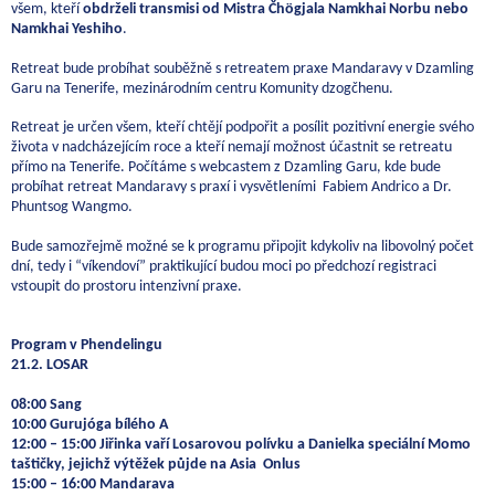
všem, kteří
obdrželi transmisi od Mistra Čhögjala Namkhai Norbu nebo
Namkhai Yeshiho
.
Retreat bude probíhat souběžně s retreatem praxe Mandaravy v Dzamling
Garu na Tenerife, mezinárodním centru Komunity dzogčhenu.
Retreat je určen všem, kteří chtějí podpořit a posílit pozitivní energie svého
života v nadcházejícím roce a kteří nemají možnost účastnit se retreatu
přímo na Tenerife. Počítáme s webcastem z Dzamling Garu, kde bude
probíhat retreat Mandaravy s praxí i vysvětleními Fabiem Andrico a Dr.
Phuntsog Wangmo.
Bude samozřejmě možné se k programu připojit kdykoliv na libovolný počet
dní, tedy i “víkendoví” praktikující budou moci po předchozí registraci
vstoupit do prostoru intenzivní praxe.
Program v Phendelingu
21.2. LOSAR
08:00 Sang
10:00 Gurujóga bílého A
12:00 – 15:00 Jiřinka vaří Losarovou polívku a Danielka speciální Momo
taštičky, jejichž výtěžek půjde na Asia Onlus
15:00 – 16:00 Mandarava