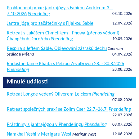
Prohloubení praxe jantrajógy s Fabiem Andricem 3. -
7.10.2026
Phendeling
03.10.2026
Jantra jóga pro začátečníky s Fijalkou Sable
12.09.2026
Retreat s Lukášem Chmelíkem - Phowa (přenos vědomí)
Čhangčhub Dordžeho
Phendeling
10.09.2026
Respira s Jeffem Sable: Objevování zázraků dechu
Centrum
Sedlec u Mšena
04.09.2026
Radostné tance Khaita s Petrou Zezulkovou 28. - 30.8.2026
Phendeling
28.08.2026
Minulé události
Retreat Longde vedený Oliverem Leickem
Phendeling
07.08.2026
Retreat společných praxí se Zolim Cser 22.7.-26.7.
Phendeling
22.07.2026
Prázdniny s jantrajógou v Phendelingu
Phendeling
03.07.2026
Namkhai Yeshi v Merigaru West
19.06.2026
Merigar West